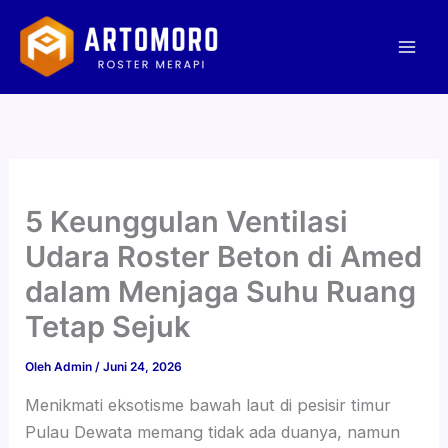
Lewati
Mai
ke
Men
konten
5 Keunggulan Ventilasi
Udara Roster Beton di Amed
dalam Menjaga Suhu Ruang
Tetap Sejuk
Oleh
Admin
/
Juni 24, 2026
Menikmati eksotisme bawah laut di pesisir timur
Pulau Dewata memang tidak ada duanya, namun