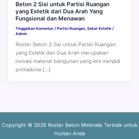
Beton 2 Sisi untuk Partisi Ruangan
yang Estetik dari Dua Arah Yang
Fungsional dan Menawan
Tinggalkan Komentar
/
Partisi Ruangan
,
Sekat Estetik
/
Admin
Roster Beton 2 Sisi untuk Partisi Ruangan
yang Estetik dari Dua Arah merupakan
inovasi material bangunan yang kini menjadi
primadona […]
Copyright © 2026 Roster Beton Minimalis Terbaik untuk
Hunian Anda