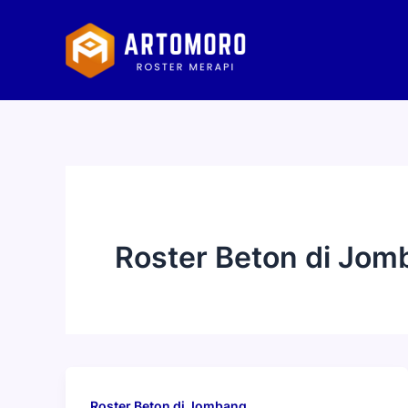
Lewati
ke
konten
Roster Beton di Jom
Roster Beton di Jombang