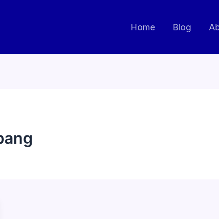
Home
Blog
Ab
bang