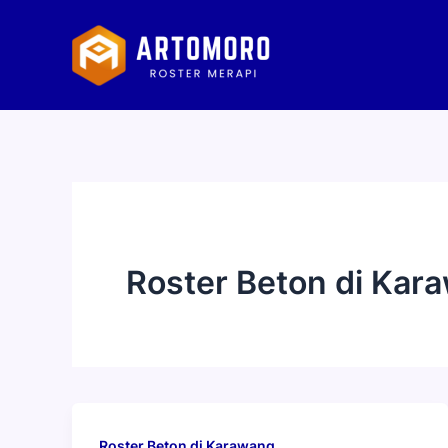
Lewati
ke
konten
Roster Beton di Kar
Roster Beton di Karawang