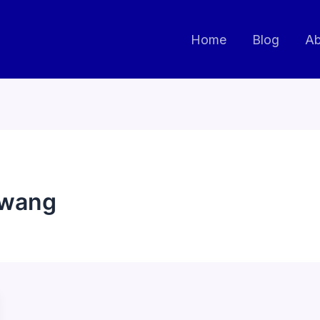
Home
Blog
Ab
awang