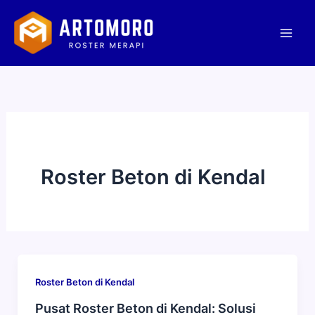
Lewati
Mai
ke
Men
konten
Roster Beton di Kendal
Roster Beton di Kendal
Pusat Roster Beton di Kendal: Solusi