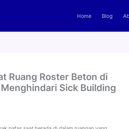
Home
Blog
Ab
t Ruang Roster Beton di
 Menghindari Sick Building
ak nafas saat berada di dalam ruangan yang