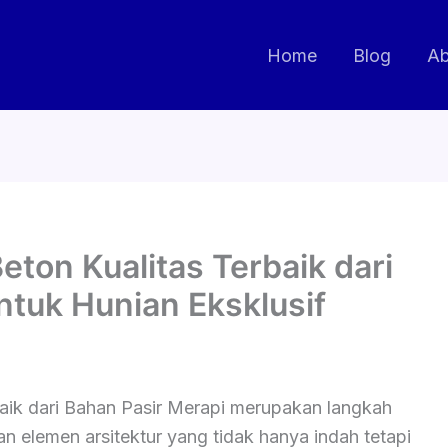
Home
Blog
Ab
eton Kualitas Terbaik dari
ntuk Hunian Eksklusif
baik dari Bahan Pasir Merapi merupakan langkah
an elemen arsitektur yang tidak hanya indah tetapi