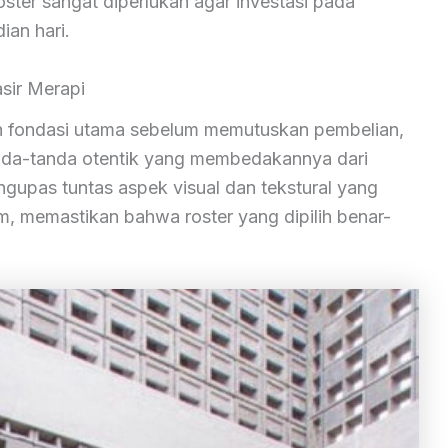
roster sangat diperlukan agar investasi pada
ian hari.
asir Merapi
lah fondasi utama sebelum memutuskan pembelian,
tanda-tanda otentik yang membedakannya dari
ngupas tuntas aspek visual dan tekstural yang
um, memastikan bahwa roster yang dipilih benar-